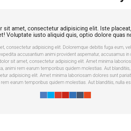
it amet, consectetur adipisicing elit. Iste placeat, 
t! Voluptate iusto aliquid quis, optio dolore quas n
, consectetur adipisicing elit. Doloremque debitis fuga eum, velit
expedita accusantium animi provident aspernatur, accusamus in n
lor sit amet, consectetur adipisicing elit. Amet minima laborios
a, animi rem earum temporibus quidem molestias. Aut blanditiis
etur adipisicing elit. Amet minima laboriosam dolores sunt paria
i rem earum temporibus quidem molestias. Aut blanditiis, nulla 