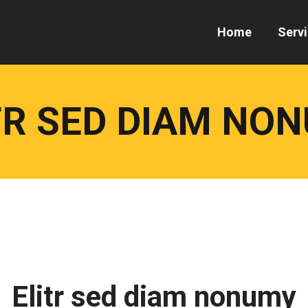
Home
Serv
TR SED DIAM NO
Elitr sed diam nonumy